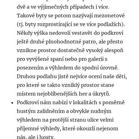
dvě a ve výjimečných případech i více.
Takové byty se potom nazývají mezonetové
(tj. byty rozprostírající se ve více podlažích).
Někdy výška nedovolí vestavět do podkroví
ještě druhé plnohodnotné patro, ale přesto
vznikne prostor dostatečně vysoký alespoň
pro vyvýšené spaní nebo pro galerii s
posezením a výhledem do spodní úrovně.
Druhou podlahu jistě nejvíce ocení naše děti,
pro které se takto vzniklý prostor stane
místem nejoblíbenějších her a úkrytů.
Podkroví nám nabízí v lokalitách s poměrně
hustým zalidněním a obvykle nudným
výhledem na protější stranu ulice velmi
příjemné výhledy, které okouzlí nejenom
nás, ale i hosty.