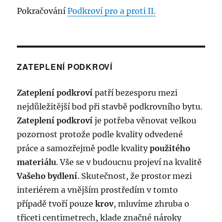
Pokračování
Podkroví pro a proti II.
ZATEPLENÍ PODKROVÍ
Zateplení podkroví
patří bezesporu mezi
nejdůležitější bod při stavbě podkrovního bytu.
Zateplení podkroví
je potřeba věnovat velkou
pozornost protože podle kvality odvedené
práce a samozřejmě podle kvality
použitého
materiálu
. Vše se v budoucnu projeví na kvalitě
Vašeho bydlení
. Skutečnost, že prostor mezi
interiérem a vnějším prostředím v tomto
případě tvoří pouze
krov
, mluvíme zhruba o
třiceti centimetrech, klade značné nároky