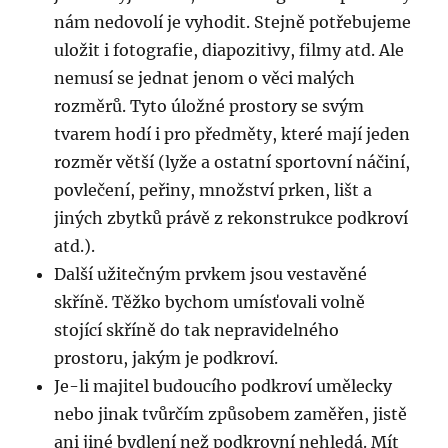
nám nedovolí je vyhodit. Stejně potřebujeme
uložit i fotografie, diapozitivy, filmy atd. Ale
nemusí se jednat jenom o věci malých
rozměrů. Tyto úložné prostory se svým
tvarem hodí i pro předměty, které mají jeden
rozměr větší (lyže a ostatní sportovní náčiní,
povlečení, peřiny, množství prken, lišt a
jiných zbytků právě z rekonstrukce podkroví
atd.).
Další užitečným prvkem jsou vestavěné
skříně. Těžko bychom umísťovali volně
stojící skříně do tak nepravidelného
prostoru, jakým je podkroví.
Je-li majitel budoucího podkroví umělecky
nebo jinak tvůrčím způsobem zaměřen, jistě
ani jiné bydlení než podkrovní nehledá. Mít