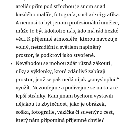
ateliér přím pod střechou je snem snad
každého malíře, fotografa, sochaře či grafika.
A nemusí to být jenom profesionální umělec,
může to být kdokoli z nás, kdo má rád hezké
věci. K příjemné atmosféře, kterou navozuje
volný, netradiční a světlem naplněný
prostor, je podkroví jako stvořené.
Nevýhodou se mohou zdát různá zákoutí,
niky a výklenky, které zdánlivě zabírají
prostor, jenž se pak nedá nijak „smysluplně“
využít. Nezoufejme a podívejme se na to z té
lepší stránky. Kam jinam bychom vystavili
nějakou tu zbytečnost, jako je obrázek,
soška, fotografie, vázička či suvenýr z cest,
který nám připomíná příjemné chvíle?